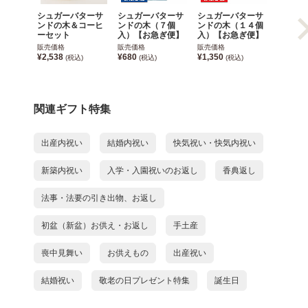
シュガーバターサ
シュガーバターサ
シュガーバターサ
シュガ
ンドの木＆コーヒ
ンドの木（７個
ンドの木（１４個
ンドの
ーセット
入）【お急ぎ便】
入）【お急ぎ便】
入）
販売価格
販売価格
販売価格
販売価格
¥2,538
¥680
¥1,350
¥1,350
(税込)
(税込)
(税込)
関連ギフト特集
出産内祝い
結婚内祝い
快気祝い・快気内祝い
新築内祝い
入学・入園祝いのお返し
香典返し
法事・法要の引き出物、お返し
初盆（新盆）お供え・お返し
手土産
喪中見舞い
お供えもの
出産祝い
結婚祝い
敬老の日プレゼント特集
誕生日