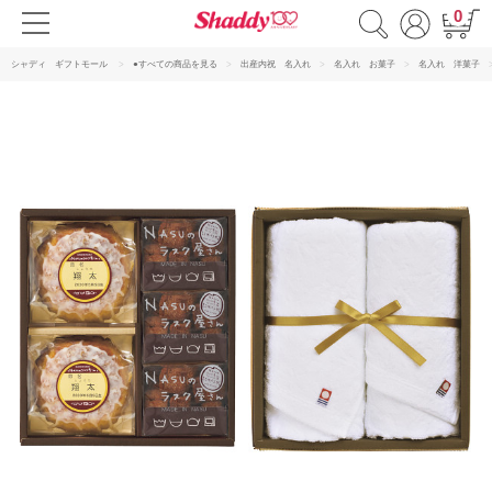
0
シャディ ギフトモール
●すべての商品を見る
出産内祝 名入れ
名入れ お菓子
名入れ 洋菓子