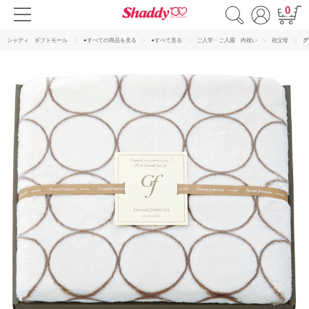
0
シャディ ギフトモール
●すべての商品を見る
●すべて見る
ご入学・ご入園 内祝い
祖父母
グ