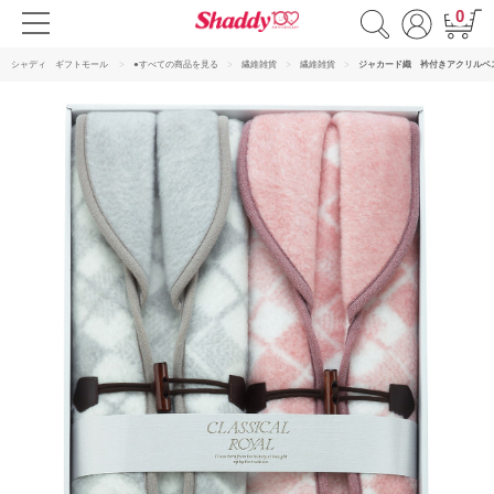
0
シャディ ギフトモール
●すべての商品を見る
繊維雑貨
繊維雑貨
ジャカード織 衿付きアクリルベ