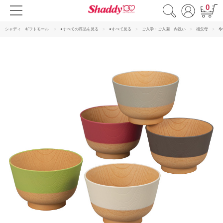
0
シャディ ギフトモール
●すべての商品を見る
●すべて見る
ご入学・ご入園 内祝い
祖父母
や