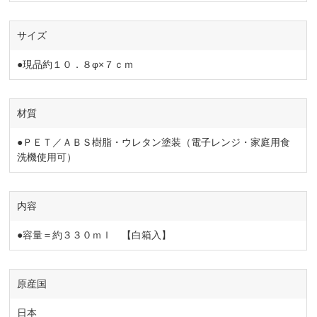
サイズ
●現品約１０．８φ×７ｃｍ
材質
●ＰＥＴ／ＡＢＳ樹脂・ウレタン塗装（電子レンジ・家庭用食
洗機使用可）
内容
●容量＝約３３０ｍｌ 【白箱入】
原産国
日本