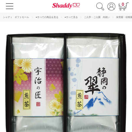
0
シャディ ギフトモール
●すべての商品を見る
●すべて見る
ご入学・ご入園 内祝い
保育園・幼稚