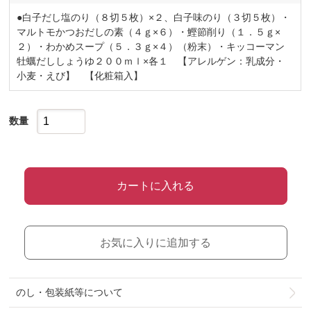
●白子だし塩のり（８切５枚）×２、白子味のり（３切５枚）・
マルトモかつおだしの素（４ｇ×６）・鰹節削り（１．５ｇ×
２）・わかめスープ（５．３ｇ×４）（粉末）・キッコーマン
牡蠣だししょうゆ２００ｍｌ×各１ 【アレルゲン：乳成分・
小麦・えび】 【化粧箱入】
数量
カートに入れる
お気に入りに追加する
のし・包装紙等について