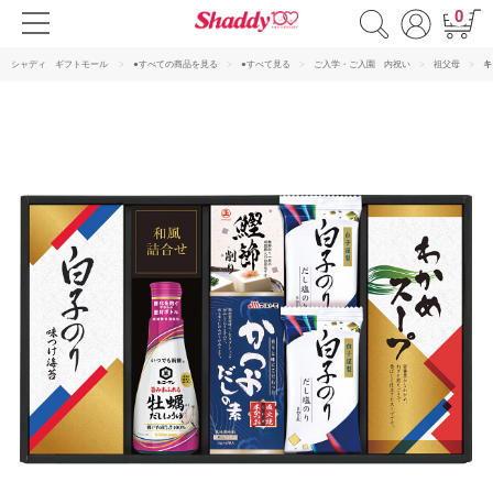
0
シャディ ギフトモール
●すべての商品を見る
●すべて見る
ご入学・ご入園 内祝い
祖父母
キ