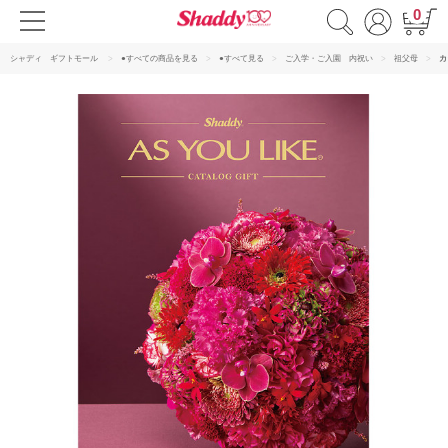
0
シャディ ギフトモール
●すべての商品を見る
●すべて見る
ご入学・ご入園 内祝い
祖父母
カ