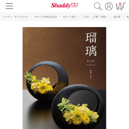
0
シャディ ギフトモール
●すべての商品を見る
●すべて見る
ご入学・ご入園 内祝い
祖父母
カ