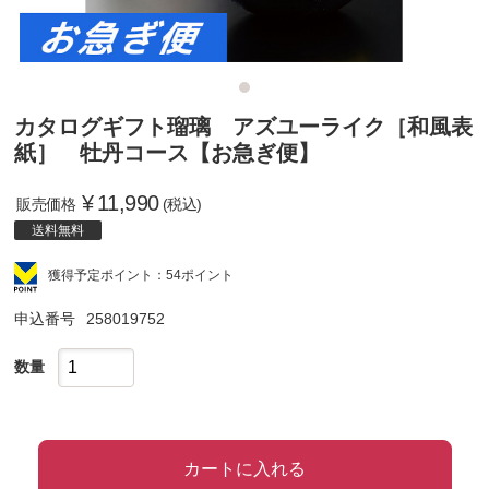
カタログギフト瑠璃 アズユーライク［和風表
紙］ 牡丹コース【お急ぎ便】
¥
11,990
販売価格
(税込)
送料無料
獲得予定ポイント：54ポイント
申込番号
258019752
数量
カートに入れる