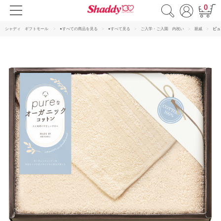
0
シャディ ギフトモール
●すべての商品を見る
●すべて見る
ご入学・ご入園 内祝い
親戚
ピュ