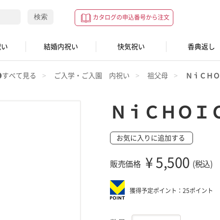
検索
カタログの申込番号から注文
祝い
結婚内祝い
快気祝い
香典返し
●すべて見る
ご入学・ご入園 内祝い
祖父母
ＮｉＣＨＯ
ＮｉＣＨＯＩ
お気に入りに追加する
¥
5,500
販売価格
(税込)
獲得予定ポイント：25ポイント