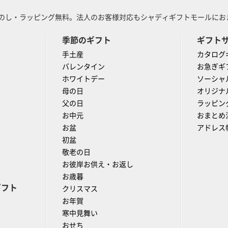
のし・ラッピング無料。法人のお客様対応もシャディギフトモールにおま
季節のギフト
ギフト
手土産
カタログ
バレンタイン
お急ぎギ
ホワイトデー
ソーシャ
母の日
オリジナ
父の日
ラッピン
お中元
おまとめ
お盆
アドレス
初盆
敬老の日
お彼岸お供え・お返し
お歳暮
ギフト
クリスマス
お年賀
寒中見舞い
おせち