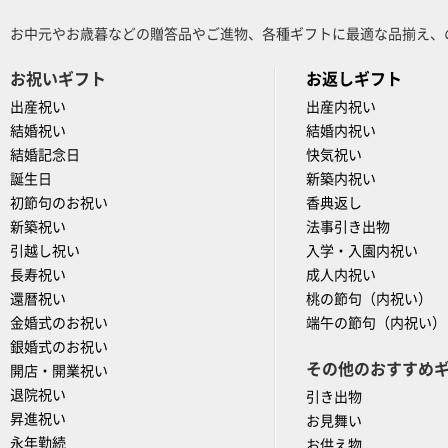
お中元やお歳暮などの贈答品やご進物、各種ギフトに最適な品揃え、
お祝いギフト
お返しギフト
出産祝い
出産内祝い
結婚祝い
結婚内祝い
結婚記念日
快気祝い
誕生日
新築内祝い
初節句のお祝い
香典返し
新築祝い
法事引き出物
引越し祝い
入学・入園内祝い
長寿祝い
成人内祝い
還暦祝い
桃の節句（内祝い）
金婚式のお祝い
端午の節句（内祝い）
銀婚式のお祝い
その他のおすすめ
開店・開業祝い
退院祝い
引き出物
昇進祝い
お見舞い
永年勤続
お供え物