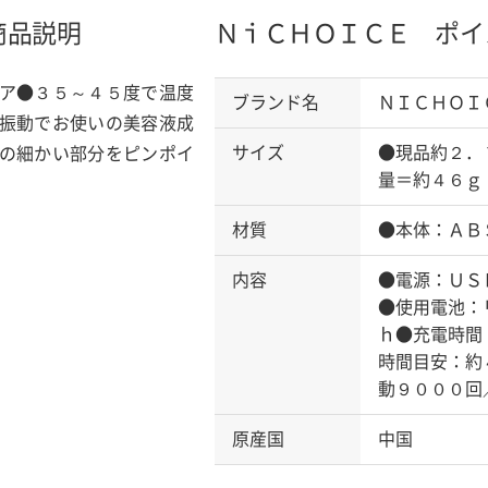
商品説明
ＮｉＣＨＯＩＣＥ ポイ
ア●３５～４５度で温度
ブランド名
ＮＩＣＨＯＩ
振動でお使いの美容液成
サイズ
●現品約２．
の細かい部分をピンポイ
量＝約４６ｇ
材質
●本体：ＡＢ
内容
●電源：ＵＳ
●使用電池：
ｈ●充電時間
時間目安：約
動９０００回
原産国
中国