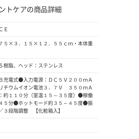
ントケアの商品詳細
ＣＥ
７５×３．１５×１２．５５ｃｍ・本体重
Ｓ樹脂、ヘッド：ステンレス
Ｂ充電式●入力電源：ＤＣ５Ｖ２００ｍＡ
リチウムイオン電池３．７Ｖ ３５０ｍＡ
：約１１０分（室温１５～３５度）●稼働
４５分●ホットモード約３５～４５度●振
／３段階調整 【化粧箱入】