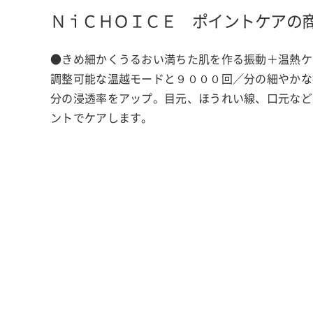
ＮｉＣＨＯＩＣＥ ポイントケアの
●きめ細かくうるおい満ちた肌を作る振動＋温熱ケ
調整可能な温越モードと９０００回／分の細やかな
分の浸透率をアップ。目元、ほうれい線、口元など
ントでケアします。