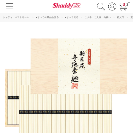
0
シャディ ギフトモール
●すべての商品を見る
●すべて見る
ご入学・ご入園 内祝い
祖父母
北