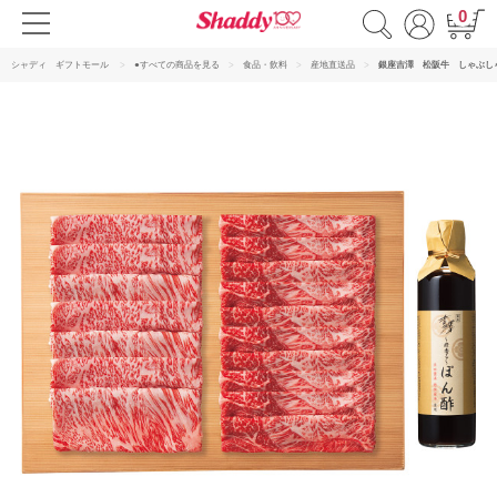
0
シャディ ギフトモール
●すべての商品を見る
食品・飲料
産地直送品
銀座吉澤 松阪牛 しゃぶし