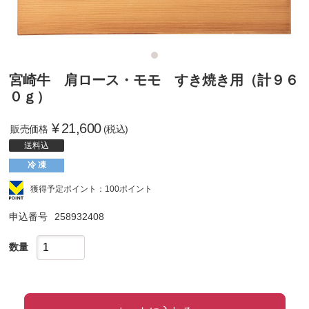
宮崎牛 肩ロース・モモ すき焼き用（計９６
０ｇ）
¥
21,600
販売価格
(税込)
送料込
冷 凍
獲得予定ポイント：100ポイント
申込番号
258932408
数量