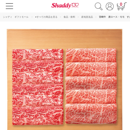
0
シャディ ギフトモール
●すべての商品を見る
食品・飲料
産地直送品
宮崎牛 肩ロース・モモ す