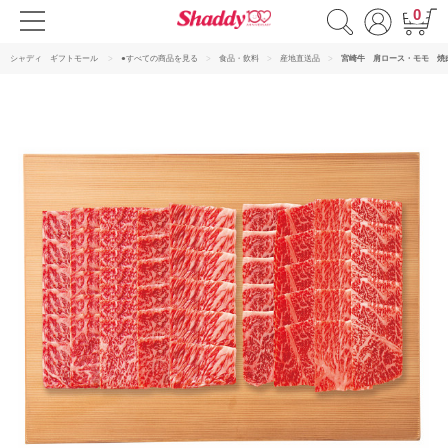
0
シャディ ギフトモール
●すべての商品を見る
食品・飲料
産地直送品
宮崎牛 肩ロース・モモ 焼