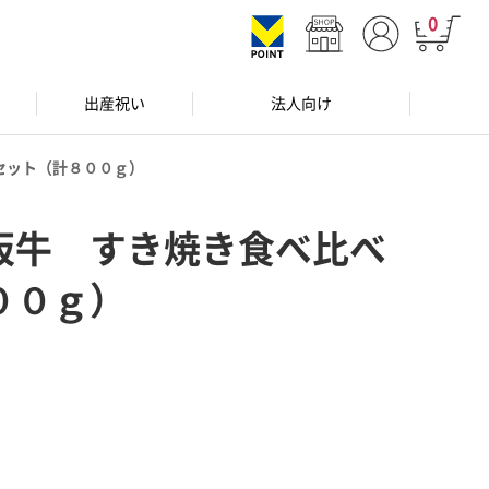
0
出産祝い
法人向け
セット（計８００ｇ）
阪牛 すき焼き食べ比べ
００ｇ）