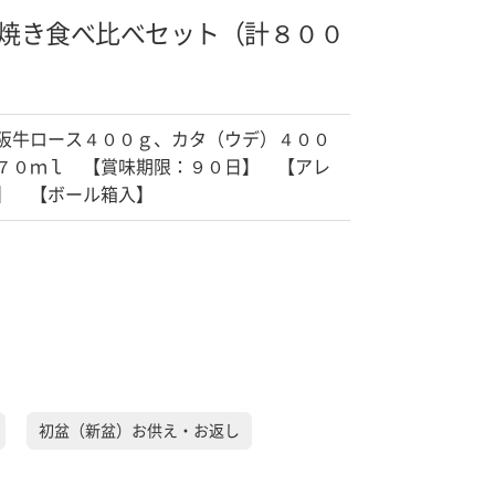
焼き食べ比べセット（計８００
阪牛ロース４００ｇ、カタ（ウデ）４００
７０ｍｌ 【賞味期限：９０日】 【アレ
】 【ボール箱入】
初盆（新盆）お供え・お返し