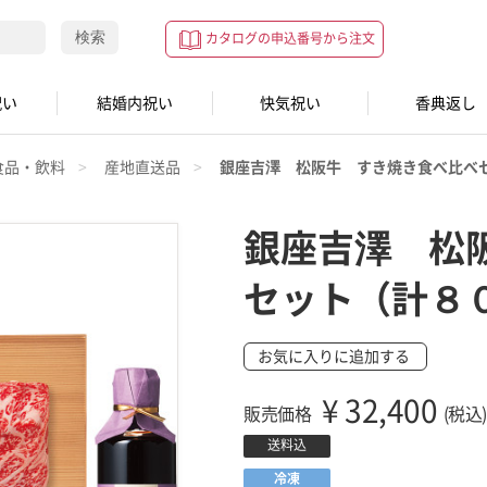
検索
カタログの申込番号から注文
祝い
結婚内祝い
快気祝い
香典返し
食品・飲料
産地直送品
銀座吉澤 松阪牛 すき焼き食べ比べ
銀座吉澤 松
セット（計８
お気に入りに追加する
¥
32,400
販売価格
(税込)
送料込
冷凍