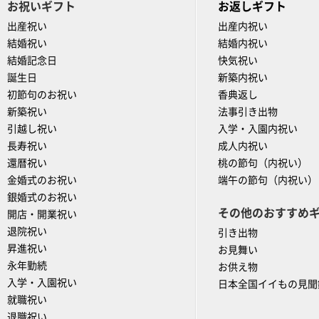
お祝いギフト
お返しギフト
出産祝い
出産内祝い
結婚祝い
結婚内祝い
結婚記念日
快気祝い
誕生日
新築内祝い
初節句のお祝い
香典返し
新築祝い
法事引き出物
引越し祝い
入学・入園内祝い
長寿祝い
成人内祝い
還暦祝い
桃の節句（内祝い）
金婚式のお祝い
端午の節句（内祝い）
銀婚式のお祝い
その他のおすすめ
開店・開業祝い
退院祝い
引き出物
昇進祝い
お見舞い
永年勤続
お供え物
入学・入園祝い
日本全国イイもの見聞
就職祝い
退職祝い