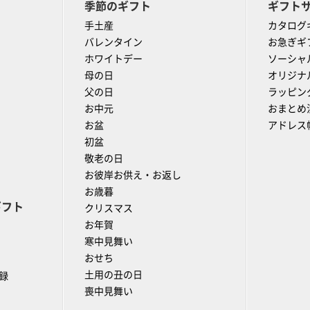
季節のギフト
ギフト
手土産
カタログ
バレンタイン
お急ぎギ
ホワイトデー
ソーシャ
母の日
オリジナ
父の日
ラッピン
お中元
おまとめ
お盆
アドレス
初盆
敬老の日
お彼岸お供え・お返し
お歳暮
ギフト
クリスマス
お年賀
寒中見舞い
おせち
土用の丑の日
録
喪中見舞い