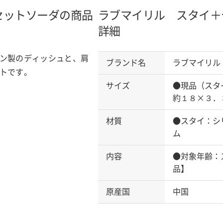
セット
ソーダの商品
ラブマイリル スタイ＋
詳細
ン製のディッシュと、肩
ブランド名
ラブマイリル
トです。
サイズ
●現品（スタ
約１８×３．
材質
●スタイ：シ
ム
内容
●対象年齢：
品】
原産国
中国