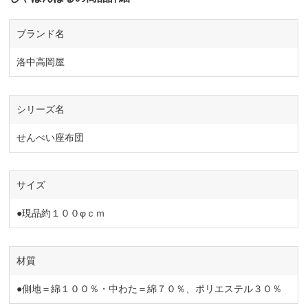
ブランド名
洛中高岡屋
シリーズ名
せんべい座布団
サイズ
●現品約１００φｃｍ
材質
●側地＝綿１００％・中わた＝綿７０％、ポリエステル３０％