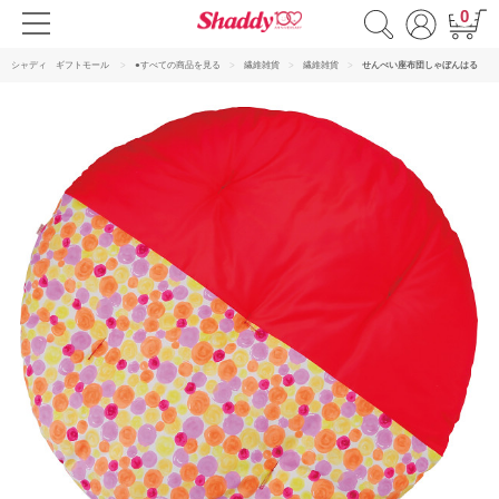
0
シャディ ギフトモール
●すべての商品を見る
繊維雑貨
繊維雑貨
せんべい座布団しゃぼんはる