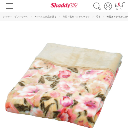
0
シャディ ギフトモール
●すべての商品を見る
布団・毛布・タオルケット
毛布
衿付きアクリルニュ