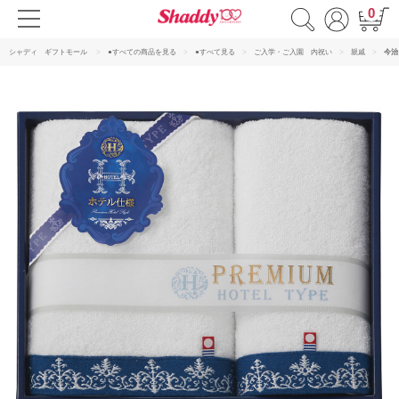
0
シャディ ギフトモール
●すべての商品を見る
●すべて見る
ご入学・ご入園 内祝い
親戚
今治