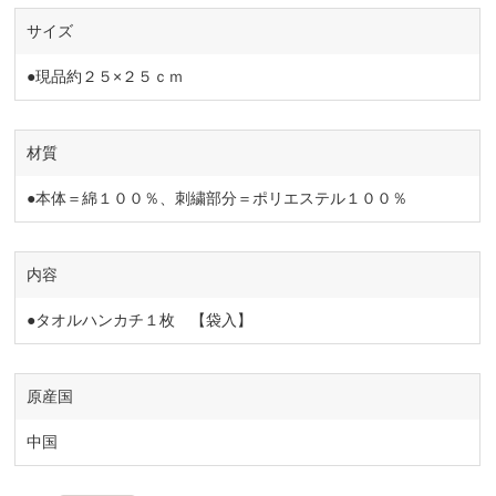
サイズ
●現品約２５×２５ｃｍ
材質
●本体＝綿１００％、刺繍部分＝ポリエステル１００％
内容
●タオルハンカチ１枚 【袋入】
原産国
中国