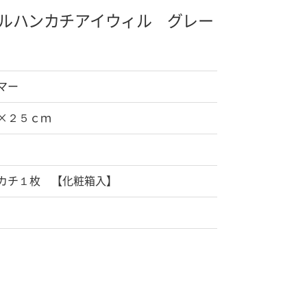
ルハンカチ
アイウィル グレー
マー
×２５ｃｍ
カチ１枚 【化粧箱入】