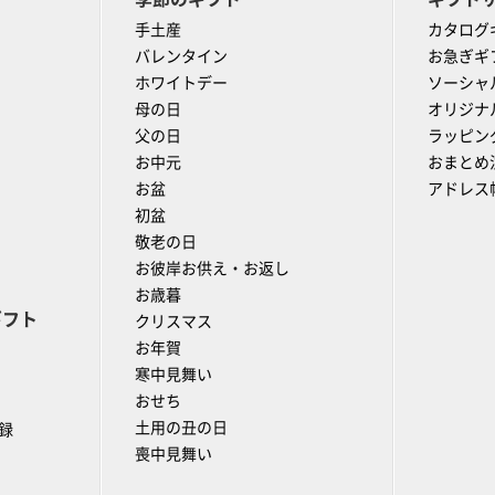
手土産
カタログ
バレンタイン
お急ぎギ
ホワイトデー
ソーシャ
母の日
オリジナ
父の日
ラッピン
お中元
おまとめ
お盆
アドレス
初盆
敬老の日
お彼岸お供え・お返し
お歳暮
ギフト
クリスマス
お年賀
寒中見舞い
おせち
土用の丑の日
録
喪中見舞い