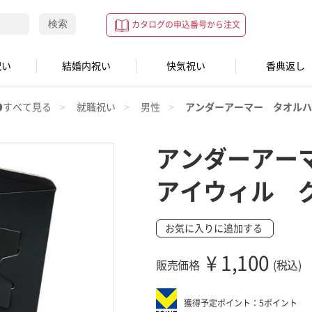
検索
カタログの申込番号から注文
祝い
結婚内祝い
快気祝い
香典返し
●すべて見る
就職祝い
男性
アンダーアーマー タオルハ
アンダーアー
アイウィル 
お気に入りに追加する
¥
1,100
販売価格
(税込)
獲得予定ポイント：5ポイント