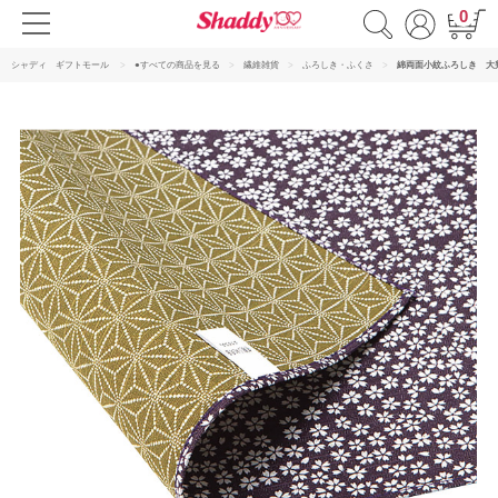
0
シャディ ギフトモール
●すべての商品を見る
繊維雑貨
ふろしき・ふくさ
綿両面小紋ふろしき 大