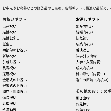
お中元やお歳暮などの贈答品やご進物、各種ギフトに最適な品揃え、
お祝いギフト
お返しギフト
出産祝い
出産内祝い
結婚祝い
結婚内祝い
結婚記念日
快気祝い
誕生日
新築内祝い
初節句のお祝い
香典返し
新築祝い
法事引き出物
引越し祝い
入学・入園内祝い
長寿祝い
成人内祝い
還暦祝い
桃の節句（内祝い）
金婚式のお祝い
端午の節句（内祝い）
銀婚式のお祝い
その他のおすすめ
開店・開業祝い
退院祝い
引き出物
昇進祝い
お見舞い
永年勤続
お供え物