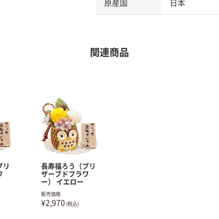
原産国
日本
関連商品
プリ
長寿福ろう（プリ
ワ
ザーブドフラワ
ー） イエロー
販売価格
¥2,970
(税込)