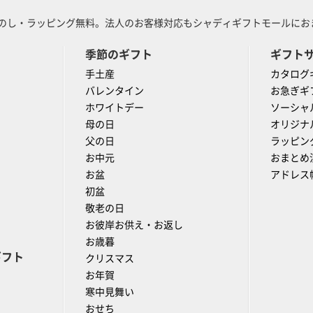
のし・ラッピング無料。法人のお客様対応もシャディギフトモールにおま
季節のギフト
ギフト
手土産
カタログ
バレンタイン
お急ぎギ
ホワイトデー
ソーシャ
母の日
オリジナ
父の日
ラッピン
お中元
おまとめ
お盆
アドレス
初盆
敬老の日
お彼岸お供え・お返し
お歳暮
ギフト
クリスマス
お年賀
寒中見舞い
おせち