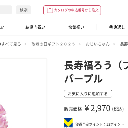
検索
カタログの申込番号から注文
祝い
結婚内祝い
快気祝い
香典返し
●すべて見る
敬老の日ギフト２０２５
おじいちゃん
長寿
長寿福ろう（
パープル
お気に入りに追加する
¥
2,970
販売価格
(税込)
獲得予定ポイント：13ポイント