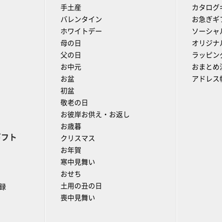
手土産
カタログ
バレンタイン
お急ぎギ
ホワイトデー
ソーシャ
母の日
オリジナ
父の日
ラッピン
お中元
おまとめ
お盆
アドレス
初盆
敬老の日
お彼岸お供え・お返し
お歳暮
ギフト
クリスマス
お年賀
寒中見舞い
おせち
土用の丑の日
録
喪中見舞い