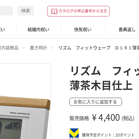
検索
カタログの申込番号から注文
祝い
結婚内祝い
快気祝い
香典返し
室内装飾品
置き時計
リズム フィットウェーブ Ｄ１６１薄
リズム フィ
薄茶木目仕上
お気に入りに追加する
¥
4,400
販売価格
(税込)
獲得予定ポイント：20ポイント