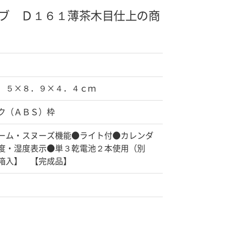
ブ Ｄ１６１
薄茶木目仕上の商
．５×８．９×４．４ｃｍ
ク（ＡＢＳ）枠
ーム・スヌーズ機能●ライト付●カレンダ
度・湿度表示●単３乾電池２本使用（別
箱入】 【完成品】