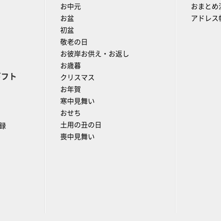
お中元
おまとめ
お盆
アドレス
初盆
敬老の日
お彼岸お供え・お返し
お歳暮
ギフト
クリスマス
お年賀
寒中見舞い
おせち
土用の丑の日
録
喪中見舞い