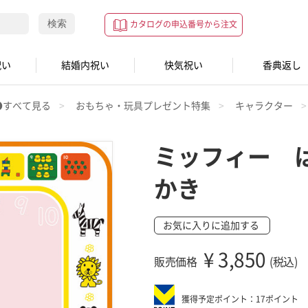
検索
カタログの申込番号から注文
祝い
結婚内祝い
快気祝い
香典返し
●すべて見る
おもちゃ・玩具プレゼント特集
キャラクター
ミッフィー 
かき
お気に入りに追加する
¥
3,850
販売価格
(税込)
獲得予定ポイント：17ポイント