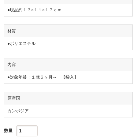
●現品約１３×１１×１７ｃｍ
材質
●ポリエステル
内容
●対象年齢：１歳６ヶ月～ 【袋入】
原産国
カンボジア
数量