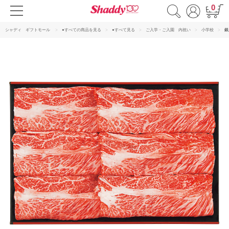
0
シャディ ギフトモール
●すべての商品を見る
●すべて見る
ご入学・ご入園 内祝い
小学校
銀