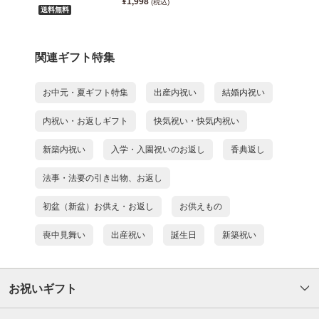
¥1,998
(税込)
送料無料
関連ギフト特集
お中元・夏ギフト特集
出産内祝い
結婚内祝い
内祝い・お返しギフト
快気祝い・快気内祝い
新築内祝い
入学・入園祝いのお返し
香典返し
法事・法要の引き出物、お返し
初盆（新盆）お供え・お返し
お供えもの
喪中見舞い
出産祝い
誕生日
新築祝い
お祝いギフト