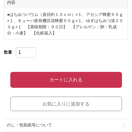
内容
●はちみつバウム（直径約１３ｃｍ）×１、アカシア蜂蜜５０ｇ
×１、キューバ産有機百花蜂蜜５０ｇ×１、ゆずはちみつ漬２０
０ｇ×１ 【賞味期限：９０日】 【アレルゲン：卵・乳成
分・小麦】 【化粧箱入】
数量
カートに入れる
お気に入りに追加する
のし・包装紙等について