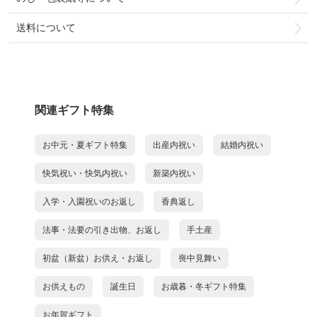
送料について
関連ギフト特集
お中元・夏ギフト特集
出産内祝い
結婚内祝い
快気祝い・快気内祝い
新築内祝い
入学・入園祝いのお返し
香典返し
法事・法要の引き出物、お返し
手土産
初盆（新盆）お供え・お返し
喪中見舞い
お供えもの
誕生日
お歳暮・冬ギフト特集
お年賀ギフト