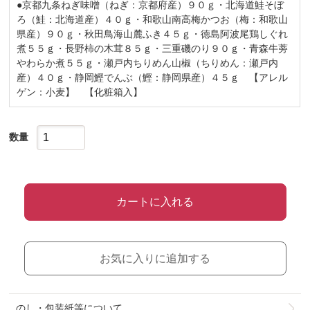
●京都九条ねぎ味噌（ねぎ：京都府産）９０ｇ・北海道鮭そぼ
ろ（鮭：北海道産）４０ｇ・和歌山南高梅かつお（梅：和歌山
県産）９０ｇ・秋田鳥海山麓ふき４５ｇ・徳島阿波尾鶏しぐれ
煮５５ｇ・長野柿の木茸８５ｇ・三重磯のり９０ｇ・青森牛蒡
やわらか煮５５ｇ・瀬戸内ちりめん山椒（ちりめん：瀬戸内
産）４０ｇ・静岡鰹でんぶ（鰹：静岡県産）４５ｇ 【アレル
ゲン：小麦】 【化粧箱入】
数量
カートに入れる
お気に入りに追加する
のし・包装紙等について