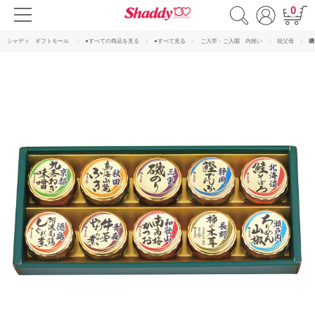
0
シャディ ギフトモール
●すべての商品を見る
●すべて見る
ご入学・ご入園 内祝い
祖父母
磯