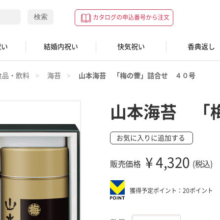
検索
カタログの申込番号から注文
祝い
結婚内祝い
快気祝い
香典返し
食品・飲料
海苔
山本海苔 「梅の蕾」詰合せ ４０号
山本海苔 「
お気に入りに追加する
¥
4,320
販売価格
(税込)
獲得予定ポイント：20ポイント