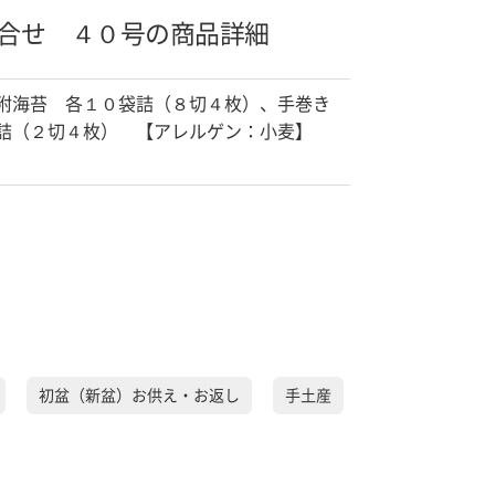
合せ ４０号の商品詳細
附海苔 各１０袋詰（８切４枚）、手巻き
詰（２切４枚） 【アレルゲン：小麦】
初盆（新盆）お供え・お返し
手土産