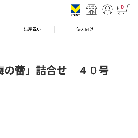
0
出産祝い
法人向け
梅の蕾」詰合せ ４０号