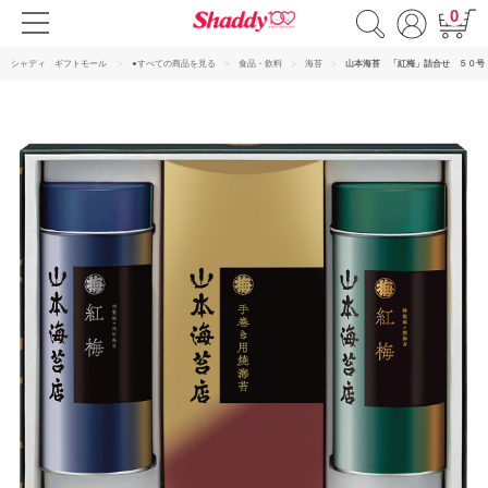
0
シャディ ギフトモール
●すべての商品を見る
食品・飲料
海苔
山本海苔 「紅梅」詰合せ ５０号