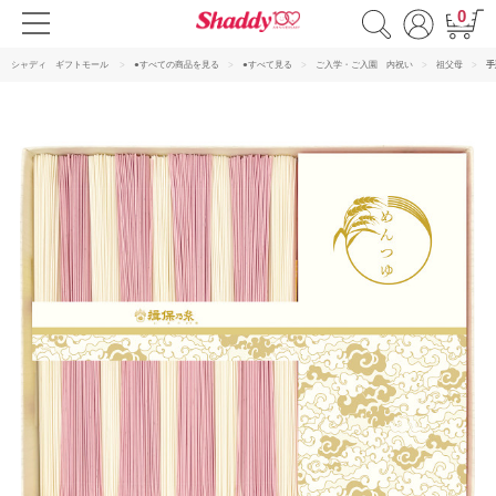
0
シャディ ギフトモール
●すべての商品を見る
●すべて見る
ご入学・ご入園 内祝い
祖父母
手