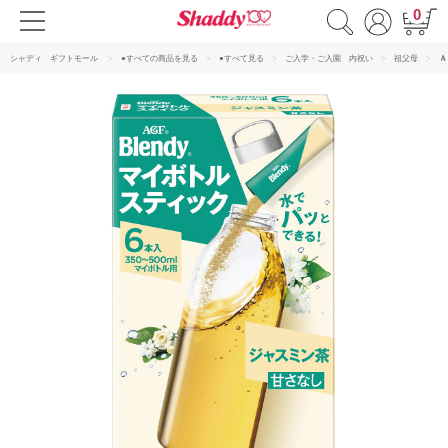
0
シャディ ギフトモール
●すべての商品を見る
●すべて見る
ご入学・ご入園 内祝い
祖父母
Ａ