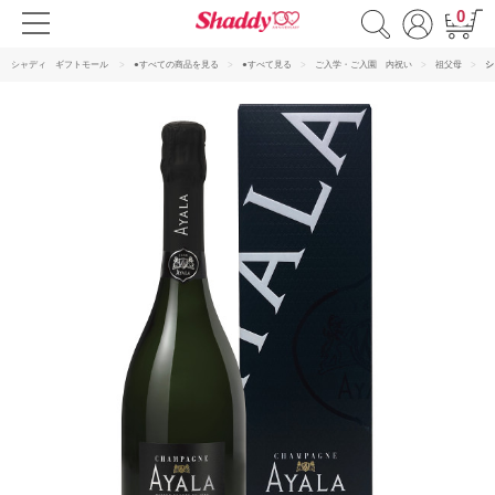
0
シャディ ギフトモール
●すべての商品を見る
●すべて見る
ご入学・ご入園 内祝い
祖父母
シ