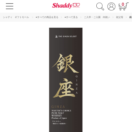
0
シャディ ギフトモール
●すべての商品を見る
●すべて見る
ご入学・ご入園 内祝い
祖父母
銀