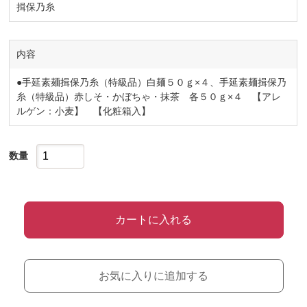
揖保乃糸
内容
●手延素麺揖保乃糸（特級品）白麺５０ｇ×４、手延素麺揖保乃
糸（特級品）赤しそ・かぼちゃ・抹茶 各５０ｇ×４ 【アレ
ルゲン：小麦】 【化粧箱入】
数量
カートに入れる
お気に入りに追加する