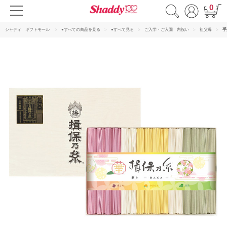
0
シャディ ギフトモール
●すべての商品を見る
●すべて見る
ご入学・ご入園 内祝い
祖父母
手