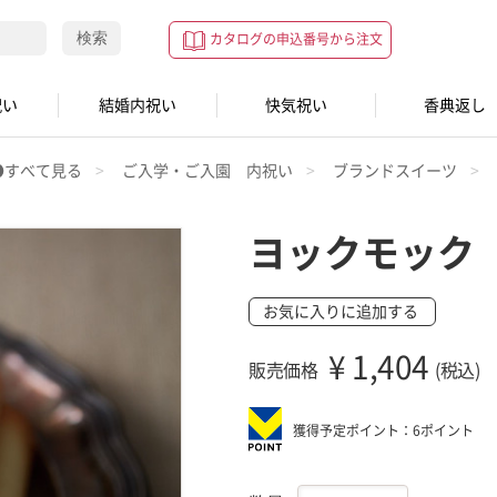
検索
カタログの申込番号から注文
祝い
結婚内祝い
快気祝い
香典返し
●すべて見る
ご入学・ご入園 内祝い
ブランドスイーツ
ヨックモック
お気に入りに追加する
¥
1,404
販売価格
(税込)
獲得予定ポイント：6ポイント