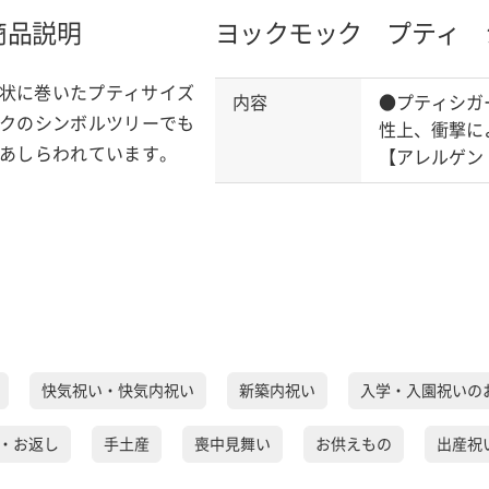
商品説明
ヨックモック プティ 
状に巻いたプティサイズ
内容
●プティシガ
ックのシンボルツリーでも
性上、衝撃に
があしらわれています。
【アレルゲン
快気祝い・快気内祝い
新築内祝い
入学・入園祝いの
・お返し
手土産
喪中見舞い
お供えもの
出産祝