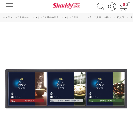
0
シャディ ギフトモール
●すべての商品を見る
●すべて見る
ご入学・ご入園 内祝い
祖父母
Ａ