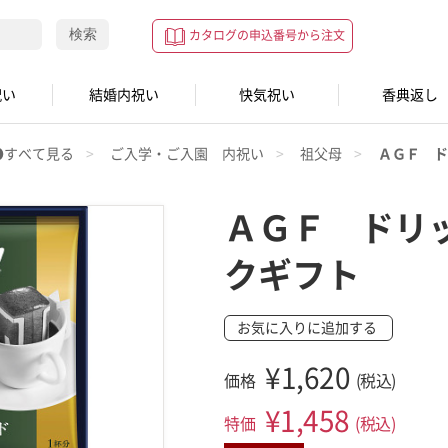
検索
カタログの申込番号から注文
祝い
結婚内祝い
快気祝い
香典返し
●すべて見る
ご入学・ご入園 内祝い
祖父母
ＡＧＦ ド
ＡＧＦ ドリ
クギフト
お気に入りに追加する
¥1,620
価格
(税込)
¥
1,458
特価
(税込)