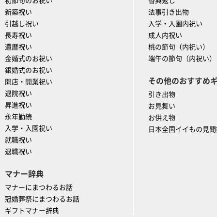
初節句のお祝い
香典返し
新築祝い
法事引き出物
引越し祝い
入学・入園内祝い
長寿祝い
成人内祝い
還暦祝い
桃の節句（内祝い）
金婚式のお祝い
端午の節句（内祝い）
銀婚式のお祝い
その他のおすすめ
開店・開業祝い
退院祝い
引き出物
昇進祝い
お見舞い
永年勤続
お供え物
入学・入園祝い
日本全国イイもの見聞
就職祝い
退職祝い
マナー辞典
マナーにまつわるお話
冠婚葬祭にまつわるお話
ギフトマナー辞典