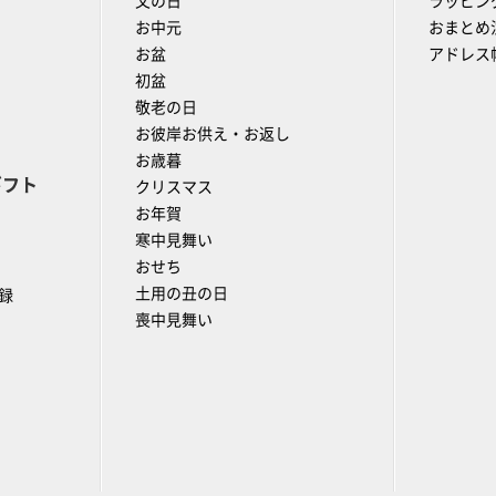
父の日
ラッピン
お中元
おまとめ
お盆
アドレス
初盆
敬老の日
お彼岸お供え・お返し
お歳暮
ギフト
クリスマス
お年賀
寒中見舞い
おせち
土用の丑の日
録
喪中見舞い