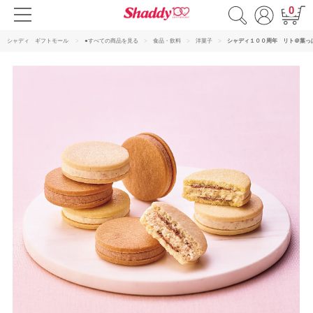
0
シャディ ギフトモール
●すべての商品を見る
食品・飲料
洋菓子
シャディ１００周年 リト＠葉っ