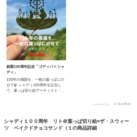
創業100周年記念「ゴディバ × シャ
ディ」
100年の感謝を、一枚の葉っぱにの
せて🍃 シャディ100周年を記念し
て、葉っぱ切り絵アーティスト・リ
ト( @lito_leafart )との特別なコラボ
レーションが誕生しました。一枚の
powered by
葉っぱから生まれる、繊細であたた
かなアート。その世界観をパッケー
ジに込め、「ありがとう」を伝える
シャディ１００周年 リト＠葉っぱ切り絵×ザ・スウィー
ための一品に仕上げています。 100
ツ ベイクドチョコサンド（１の商品詳細
年の歩みと、これからの想いをつな
ぐ、今だけの特別なギフトをぜひご