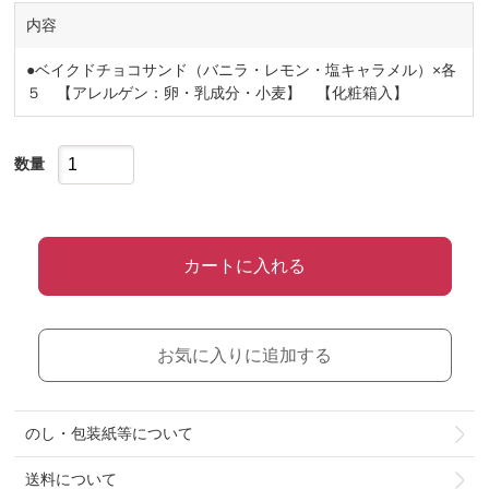
覧ください。 Plofile E葉っぱ切り絵
内容
アーティスト リト 1986年、神奈
川県生まれ。葉っぱ切り絵アーティ
●ベイクドチョコサンド（バニラ・レモン・塩キャラメル）×各
スト 自身のADHDによる偏った集中
力やこだわりを前向きに生かすため
５ 【アレルゲン：卵・乳成分・小麦】 【化粧箱入】
に、2020年より独学で制作をスタ
ート。SNSに毎日のように投稿する
葉っぱ切り絵が注目を集める。TV
数量
番組や新聞など国内メディアで続々
と紹介されるほか、米国、英国、イ
タリア、フランス、ドイツ、ロシ
ア、イラン、タイ、インドなど、世
界各国のネットメディアでも、驚き
カートに入れる
をもって取り上げられる。『いつで
も君のそばにいる』（講談社）をは
じめとする作品集が反響を呼ぶほ
か、全国各地にて展覧会を開催。
2024年６月、個人美術館「LITO
お気に入りに追加する
LEAF ART MUSEUM
FUKUSHIMA」がオープン。 #想い
のバトンを次の100年へ #リト #葉
っぱ切り絵 #葉っぱ切り絵アート #
のし・包装紙等について
アートコラボ #限定コラボ #シャデ
ィ100周年 #創業100周年 #100周年
送料について
#シャディ #シャディの歴史