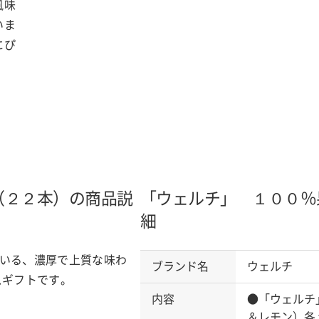
風味
いま
にぴ
（２２本）の商品説
「ウェルチ」 １００％
細
いる、濃厚で上質な味わ
ブランド名
ウェルチ
スギフトです。
内容
●「ウェルチ
＆レモン）各