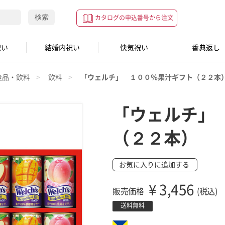
検索
カタログの申込番号から注文
祝い
結婚内祝い
快気祝い
香典返し
食品・飲料
飲料
「ウェルチ」 １００％果汁ギフト（２２本
「ウェルチ」
（２２本）
お気に入りに追加する
¥
3,456
販売価格
(税込)
送料無料