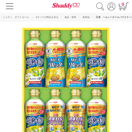
0
シャディ ギフトモール
●すべての商品を見る
食品・飲料
食用油
日清 ヘルシーオイルバラエティ