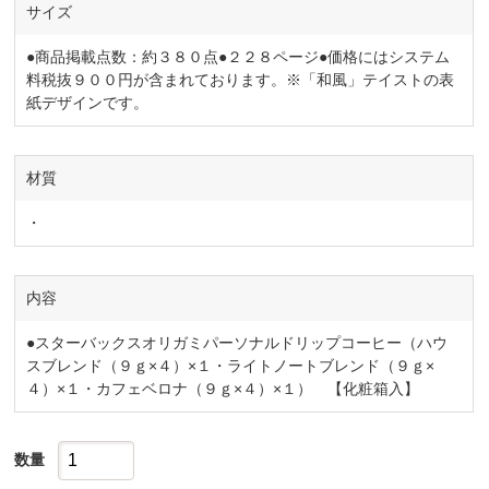
サイズ
●商品掲載点数：約３８０点●２２８ページ●価格にはシステム
料税抜９００円が含まれております。※「和風」テイストの表
紙デザインです。
材質
・
内容
●スターバックスオリガミパーソナルドリップコーヒー（ハウ
スブレンド（９ｇ×４）×１・ライトノートブレンド（９ｇ×
４）×１・カフェベロナ（９ｇ×４）×１） 【化粧箱入】
数量