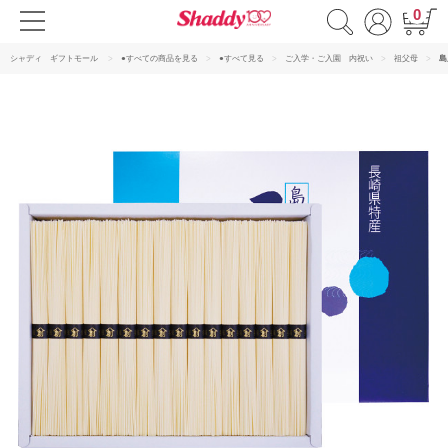
0
シャディ ギフトモール
●すべての商品を見る
●すべて見る
ご入学・ご入園 内祝い
祖父母
島