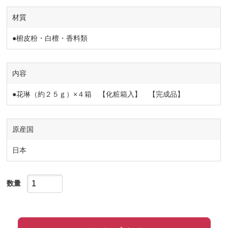
材質
●椨皮粉・白檀・香料類
内容
●花琳（約２５ｇ）×４箱 【化粧箱入】 【完成品】
原産国
日本
数量