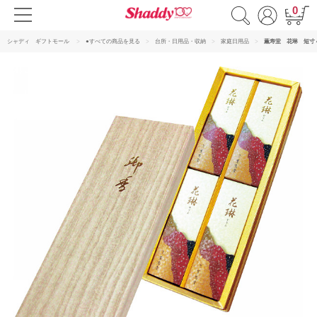
0
シャディ ギフトモール
●すべての商品を見る
台所・日用品・収納
家庭日用品
薫寿堂 花琳 短寸