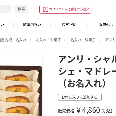
検索
カタログの申込番号から注文
祝い
結婚内祝い
快気祝い
香典返し
出産内祝 名入れ
名入れ お菓子
名入れ 洋菓子
アンリ
アンリ・シャ
シェ・マドレ
（お名入れ）
お気に入りに追加する
¥
4,860
販売価格
(税込)