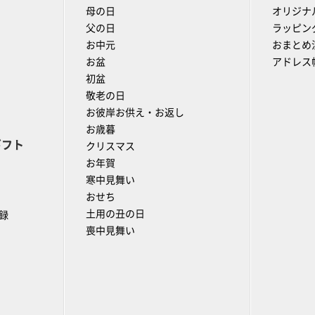
母の日
オリジナ
父の日
ラッピン
お中元
おまとめ
お盆
アドレス
初盆
敬老の日
お彼岸お供え・お返し
お歳暮
ギフト
クリスマス
お年賀
寒中見舞い
おせち
土用の丑の日
録
喪中見舞い