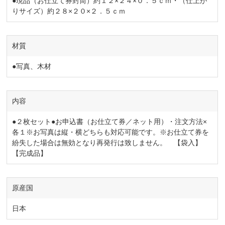
●現品（お仕立て券封筒）約１２×２４×０．５ｃｍ・（仕上が
りサイズ）約２８×２０×２．５ｃｍ
材質
●写真、木材
内容
●２枚セット●お申込書（お仕立て券／ネット用）・注文方法×
各１※お写真は縦・横どちらも対応可能です。※お仕立て券を
紛失した場合は無効となり再発行は致しません。 【袋入】
【完成品】
原産国
日本