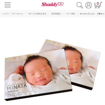
0
シャディ ギフトモール
●すべての商品を見る
室内装飾品
ベビー用品
かべコレクション ２枚セッ