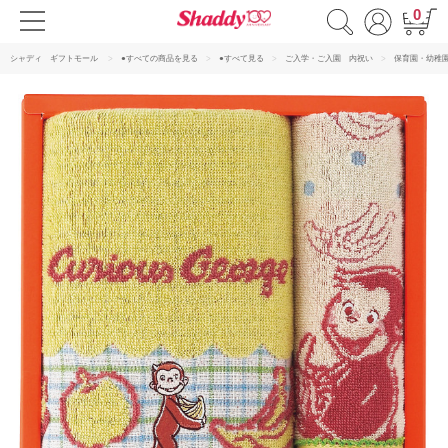
0
シャディ ギフトモール
●すべての商品を見る
●すべて見る
ご入学・ご入園 内祝い
保育園・幼稚