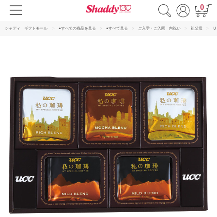
0
シャディ ギフトモール
●すべての商品を見る
●すべて見る
ご入学・ご入園 内祝い
祖父母
Ｕ